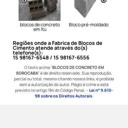
ncreto
blocos de concreto
Bloco pré-moldado
Bloc
aba
em Itu
Regiões onde a Fabrica de Blocos de
Cimento atende através do(s)
telefone(s):
15 98167-6548 / 15 98167-6556
O texto acima "
BLOCOS DE CONCRETO EM
SOROCABA
" é de direito reservado. Sua reprodução,
parcial ou total, mesmo citando nossos links, é proibida
sem a autorização do autor. Plágio é crime e está
previsto no artigo 184 do Código Penal. –
Lei n° 9.610-
98 sobre os Direitos Autorais
.