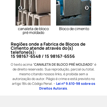
ocos
canaleta de bloco
Bloco de cimento
Fábri
e
pré moldado
Regiões onde a Fabrica de Blocos de
Cimento atende através do(s)
telefone(s):
15 98167-6548 / 15 98167-6556
O texto acima "
CANALETA DE BLOCO PRÉ MOLDADO
" é
de direito reservado. Sua reprodução, parcial ou total,
mesmo citando nossos links, é proibida sem a
autorização do autor. Plágio é crime e está previsto no
artigo 184 do Código Penal. –
Lei n° 9.610-98 sobre os
Direitos Autorais
.