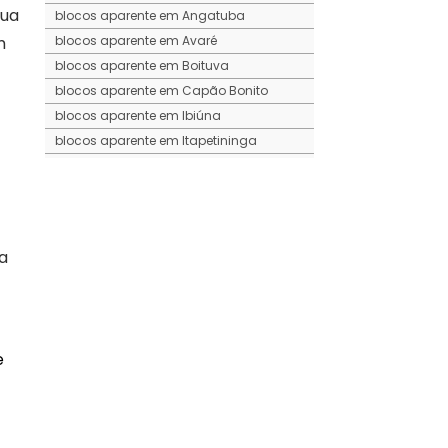
sua
blocos aparente em Angatuba
m
blocos aparente em Avaré
blocos aparente em Boituva
blocos aparente em Capão Bonito
blocos aparente em Ibiúna
blocos aparente em Itapetininga
blocos aparente em Itapeva
blocos aparente em Itaporanga
blocos aparente em Itu
blocos aparente em Laranjal Paulista
a
blocos aparente em Piedade
blocos aparente em Salto
blocos aparente em Sorocaba
blocos aparente em São Miguel Arcanjo
e
blocos aparente em Tatuí
blocos aparente em Votorantim
blocos de concreto em Angatuba
blocos de concreto em Araçoiaba Da